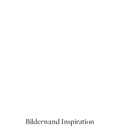
50%*
Retro Botanical Poster
Ab 6,50 €
13 €
Bilderwand Inspiration