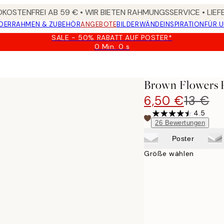
KOSTENFREI AB 59 € • WIR BIETEN RAHMUNGSSERVICE • LIE
DER
RAHMEN & ZUBEHÖR
ANGEBOTE
BILDERWÄNDE
INSPIRATION
FÜR 
SALE - 50% RABATT AUF POSTER*
0 Min.
0 s
Gültig
bis:
2026-
08-
Brown Flowers 
09
6,50 €
13 €
4.5
26
Bewertungen
Poster
Größe wählen