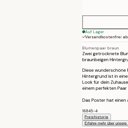
options
30x40 cm
50x70 cm
Auf Lager
Versandkostenfrei a
Blumenpaar braun
Zwei getrocknete Blum
braunbeigen Hintergr
Diese wunderschöne F
Hintergrund ist in ei
Look für dein Zuhause
einem perfekten Paar 
Das Poster hat einen
16845-4
Preishistorie
Erfahre mehr über unsere