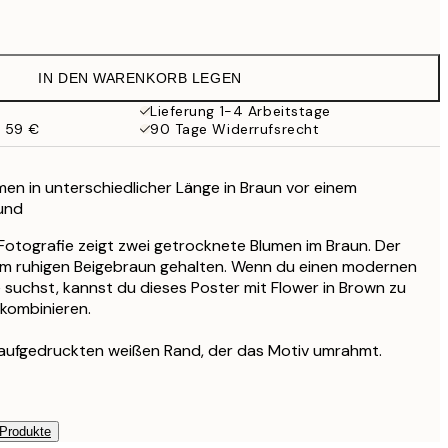
13 €
10,98 €
21,95 €
IN DEN WARENKORB LEGEN
17,98 €
35,95 €
Lieferung 1-4 Arbeitstage
b 59 €
90 Tage Widerrufsrecht
en in unterschiedlicher Länge in Braun vor einem
und
otografie zeigt zwei getrocknete Blumen im Braun. Der
nem ruhigen Beigebraun gehalten. Wenn du einen modernen
 suchst, kannst du dieses Poster mit Flower in Brown zu
kombinieren.
 aufgedruckten weißen Rand, der das Motiv umrahmt.
 Produkte