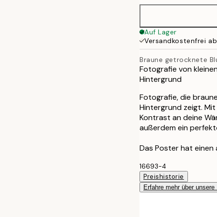
50x70 cm
Auf Lager
Versandkostenfrei a
Braune getrocknete B
Fotografie von klein
Hintergrund
Fotografie, die brau
Hintergrund zeigt. Mit
Kontrast an deine Wä
außerdem ein perfekt
Das Poster hat einen
16693-4
Preishistorie
Erfahre mehr über unsere