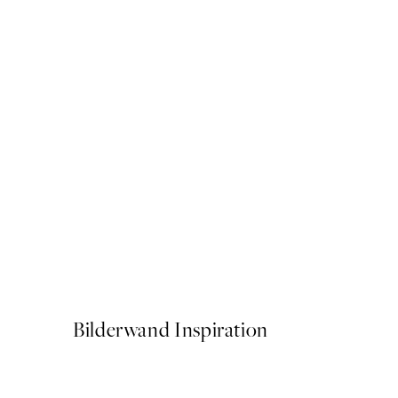
50%*
Evening Summer Field Post
Ab 10,98 €
21,95 €
Bilderwand Inspiration