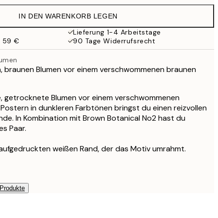
21,95 €
IN DEN WARENKORB LEGEN
17,98 €
35,95 €
Lieferung 1-4 Arbeitstage
b 59 €
90 Tage Widerrufsrecht
lumen
en, braunen Blumen vor einem verschwommenen braunen
ne, getrocknete Blumen vor einem verschwommenen
 Postern in dunkleren Farbtönen bringst du einen reizvollen
nde. In Kombination mit Brown Botanical No2 hast du
es Paar.
 aufgedruckten weißen Rand, der das Motiv umrahmt.
 Produkte