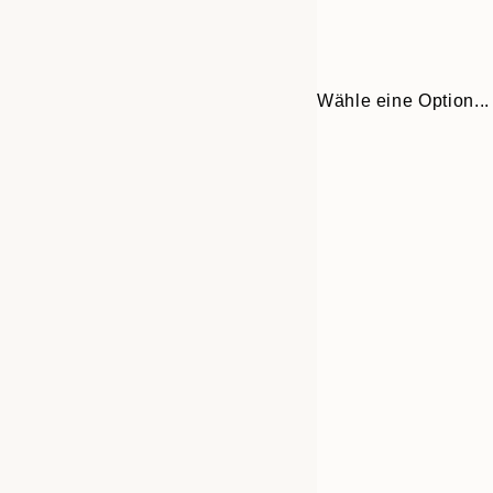
Wähle eine Option...
Frame
21x30 cm
options
30x40 cm