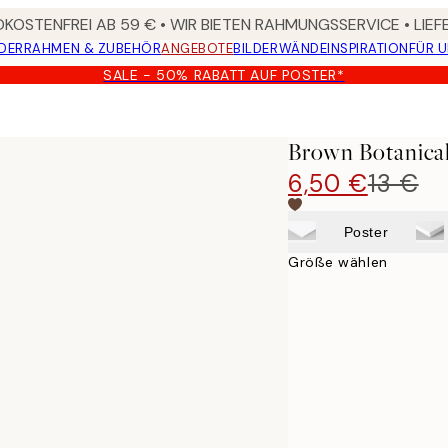
KOSTENFREI AB 59 € • WIR BIETEN RAHMUNGSSERVICE • LIE
DER
RAHMEN & ZUBEHÖR
ANGEBOTE
BILDERWÄNDE
INSPIRATION
FÜR 
SALE - 50% RABATT AUF POSTER*
Brown Botanical
6,50 €
13 €
Poster
Größe wählen