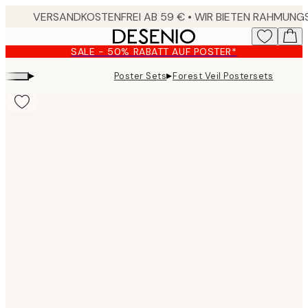
Skip
to
main
SALE - 50% RABATT AUF POSTER*
content.
▸
▸
Poster Sets
Forest Veil Postersets
Product
images