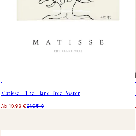
50%*
Matisse - The Plane Tree Poster
Ab 10,98 €
21,95 €