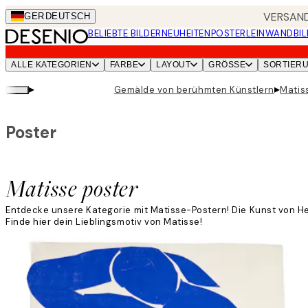
Skip
VERSAND
GER
DEUTSCH
to
BELIEBTE BILDER
NEUHEITEN
POSTER
LEINWANDBIL
main
content.
ALLE KATEGORIEN
FARBE
LAYOUT
GRÖSSE
SORTIER
▸
▸
Gemälde von berühmten Künstlern
Matis
Poster
Matisse poster
Entdecke unsere Kategorie mit Matisse-Postern! Die Kunst von Hen
Finde hier dein Lieblingsmotiv von Matisse!