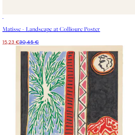
50%*
Matisse - Landscape at Collioure Poster
15,23 €
30,45 €