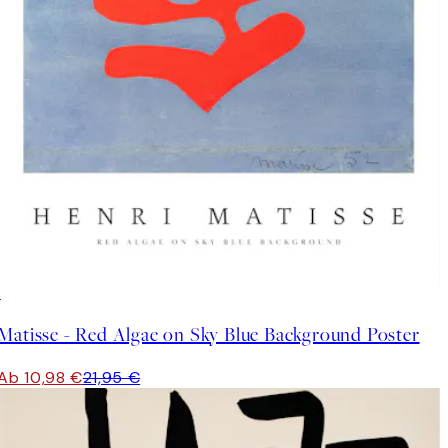
50%*
Matisse - Red Algae on Sky Blue Background Poster
Ab 10,98 €
21,95 €