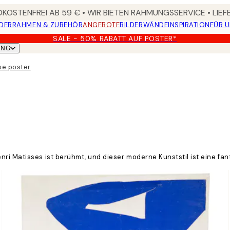
KOSTENFREI AB 59 € • WIR BIETEN RAHMUNGSSERVICE • LIE
DER
RAHMEN & ZUBEHÖR
ANGEBOTE
BILDERWÄNDE
INSPIRATION
FÜR 
SALE - 50% RABATT AUF POSTER*
UNG
se poster
ri Matisses ist berühmt, und dieser moderne Kunststil ist eine fa