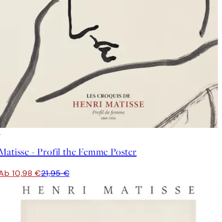
50%*
Matisse - Profil the Femme Poster
Ab 10,98 €
21,95 €