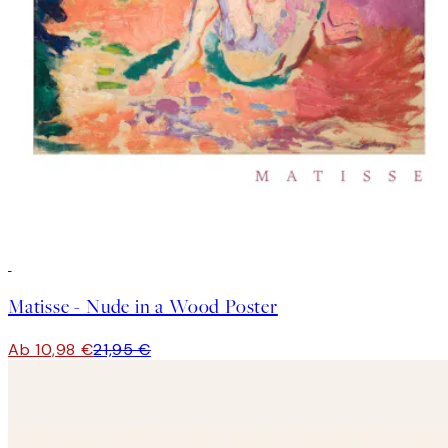
50%*
Matisse - Nude in a Wood Poster
Ab 10,98 €
21,95 €