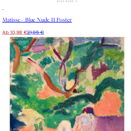
50%*
Matisse - Blue Nude II Poster
Ab 10,98 €
21,95 €