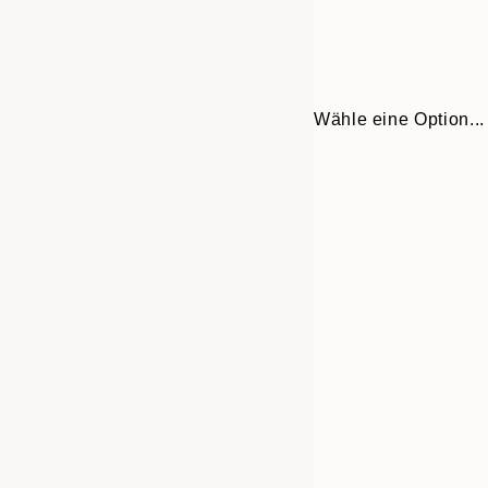
Wähle eine Option...
Frame
30x40 cm
options