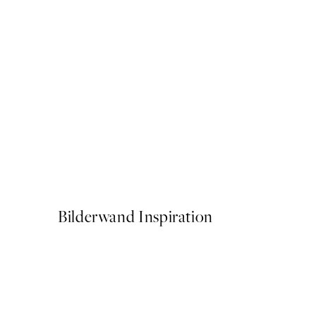
50%*
Van Gogh - Garden at Arles
Ab 6,50 €
13 €
Bilderwand Inspiration