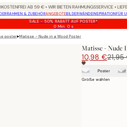
KOSTENFREI AB 59 € • WIR BIETEN RAHMUNGSSERVICE • LIE
DER
RAHMEN & ZUBEHÖR
ANGEBOTE
BILDERWÄNDE
INSPIRATION
FÜR 
SALE - 50% RABATT AUF POSTER*
0 Min.
0 s
Gültig
bis:
▸
se poster
Matisse - Nude in a Wood Poster
2026-
08-
Matisse - Nude 
09
10,98 €
21,95
Poster
Größe wählen