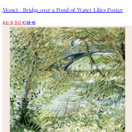
Monet - Bridge over a Pond of Water Lilies Poster
Ab 6,50 €
13 €