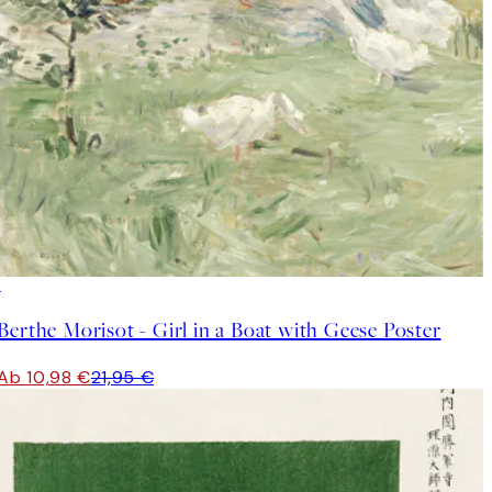
50%*
Berthe Morisot - Girl in a Boat with Geese Poster
Ab 10,98 €
21,95 €