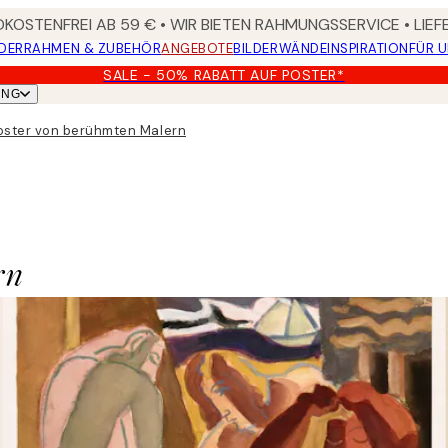
KOSTENFREI AB 59 € • WIR BIETEN RAHMUNGSSERVICE • LIE
DER
RAHMEN & ZUBEHÖR
ANGEBOTE
BILDERWÄNDE
INSPIRATION
FÜR 
SALE - 50% RABATT AUF POSTER*
UNG
Poster von berühmten Malern
rn