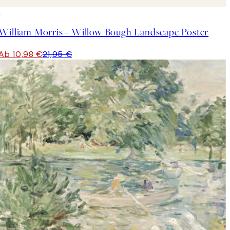
50%*
William Morris - Willow Bough Landscape Poster
Ab 10,98 €
21,95 €