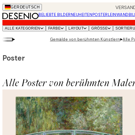
Skip
VERSAND
GER
DEUTSCH
to
BELIEBTE BILDER
NEUHEITEN
POSTER
LEINWANDBIL
main
content.
ALLE KATEGORIEN
FARBE
LAYOUT
GRÖSSE
SORTIER
▸
▸
Gemälde von berühmten Künstlern
Alle 
Poster
Alle Poster von berühmten Male