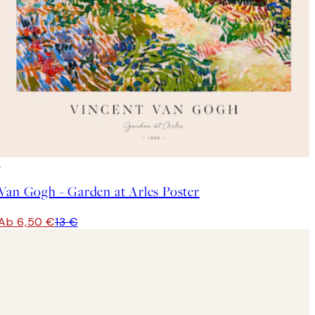
50%*
Van Gogh - Garden at Arles Poster
Ab 6,50 €
13 €