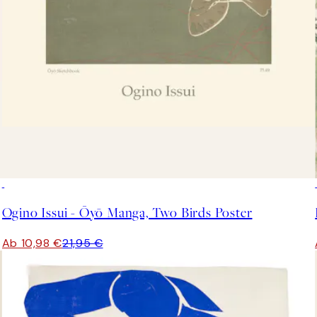
50%*
Ogino Issui - Ōyō Manga, Two Birds Poster
Ab 10,98 €
21,95 €