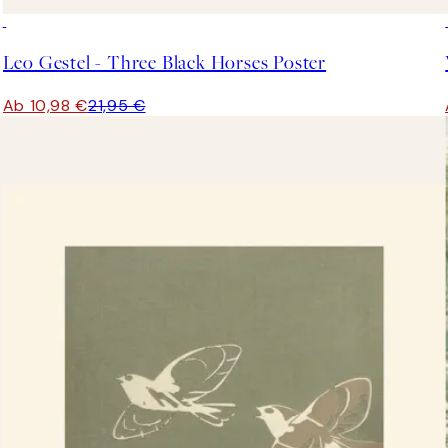
50%*
ld
Leo Gestel - Three Black Horses Poster
Ab 10,98 €
21,95 €