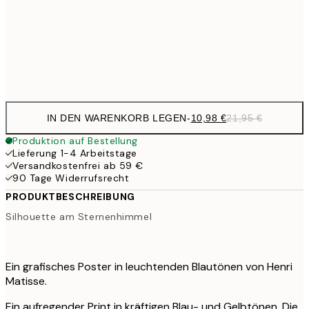
17,9
50x70 cm
35,
Frame
options
IN DEN WARENKORB LEGEN
-
10,98 €
21,95 €
Produktion auf Bestellung
Lieferung 1-4 Arbeitstage
Versandkostenfrei ab 59 €
90 Tage Widerrufsrecht
PRODUKTBESCHREIBUNG
Silhouette am Sternenhimmel
Ein grafisches Poster in leuchtenden Blautönen von Henri
Matisse.
Ein aufregender Print in kräftigen Blau- und Gelbtönen. Die