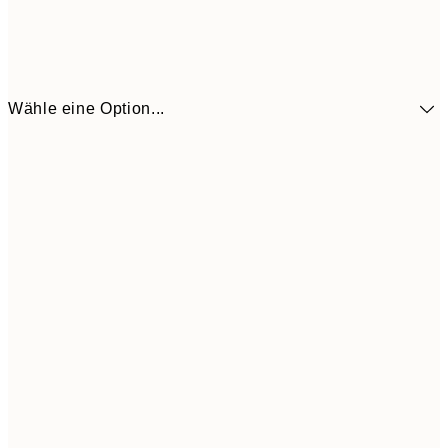
Wähle eine Option...
10,9
30x40 cm
21,