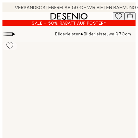
Skip
to
main
SALE - 50% RABATT AUF POSTER*
content.
▸
▸
Bilderleisten
Bilderleiste, weiß 70cm
Product
images