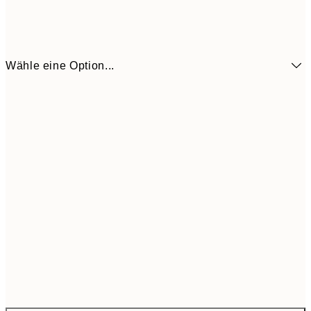
Wähle eine Option...
18,6
ONE SIZE
21,