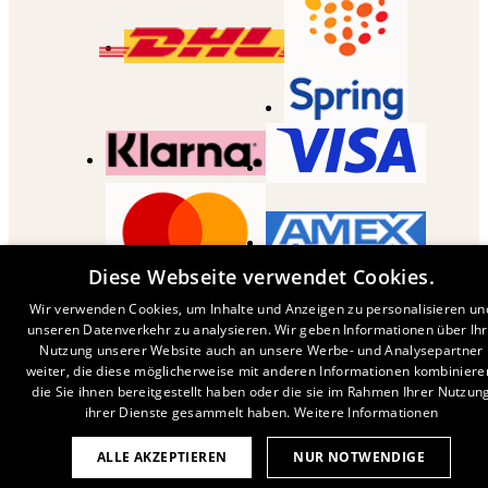
Diese Webseite verwendet Cookies.
COPYRIGHT ©
2026
,
DESENIO
AB
Wir verwenden Cookies, um Inhalte und Anzeigen zu personalisieren un
unseren Datenverkehr zu analysieren. Wir geben Informationen über Ih
Nutzung unserer Website auch an unsere Werbe- und Analysepartner
weiter, die diese möglicherweise mit anderen Informationen kombiniere
die Sie ihnen bereitgestellt haben oder die sie im Rahmen Ihrer Nutzun
ihrer Dienste gesammelt haben.
Weitere Informationen
ALLE AKZEPTIEREN
NUR NOTWENDIGE