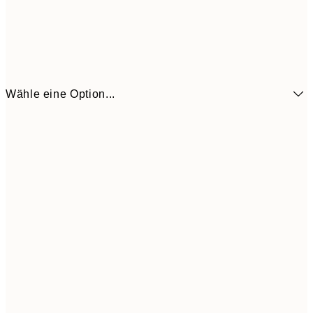
Wähle eine Option...
3,
13x18 cm