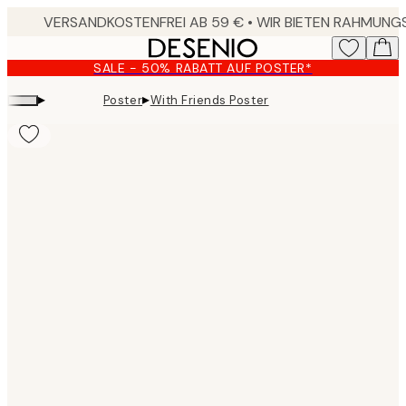
Skip
to
main
SALE - 50% RABATT AUF POSTER*
content.
▸
▸
Poster
With Friends Poster
Product
images