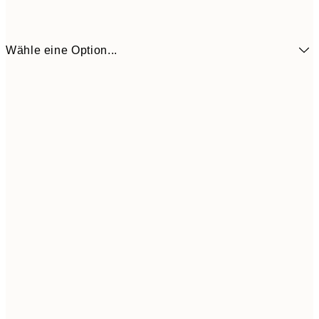
Wähle eine Option...
9,
50x70 cm
35,