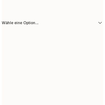
Wähle eine Option...
21x30 cm
14,6