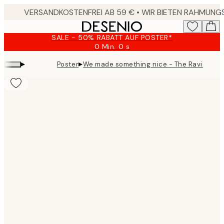
Skip
to
main
SALE - 50% RABATT AUF POSTER*
content.
0 Min.
0 s
Gültig
bis:
▸
▸
Poster
We made something nice - The Ravioli Pos
2026-
08-
09
Product