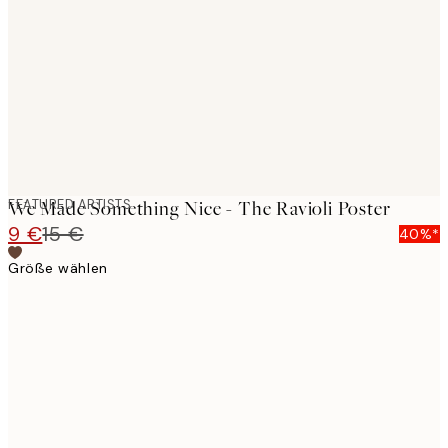
images
FEATURED ARTISTS
We Made Something Nice - The Ravioli Poster
9 €
15 €
40%*
Größe wählen