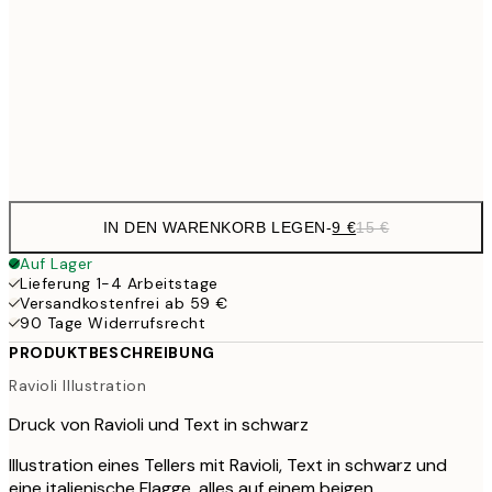
30x40 cm
24,
25,1
50x70 cm
41,
Frame
options
IN DEN WARENKORB LEGEN
-
9 €
15 €
Auf Lager
Lieferung 1-4 Arbeitstage
Versandkostenfrei ab 59 €
90 Tage Widerrufsrecht
PRODUKTBESCHREIBUNG
Ravioli Illustration
Druck von Ravioli und Text in schwarz
Illustration eines Tellers mit Ravioli, Text in schwarz und
eine italienische Flagge, alles auf einem beigen