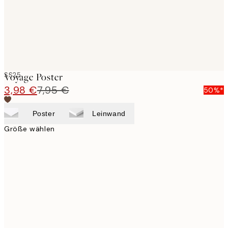
SS25
Voyage Poster
3,98 €
7,95 €
50%*
Poster
Leinwand
Größe wählen