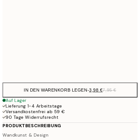
10,9
30x40 cm
21,
13,7
40x50 cm
27,
17,9
50x70 cm
35,
Frame
options
IN DEN WARENKORB LEGEN
-
3,98 €
7,95 €
Auf Lager
Lieferung 1-4 Arbeitstage
Versandkostenfrei ab 59 €
90 Tage Widerrufsrecht
PRODUKTBESCHREIBUNG
Wandkunst & Design