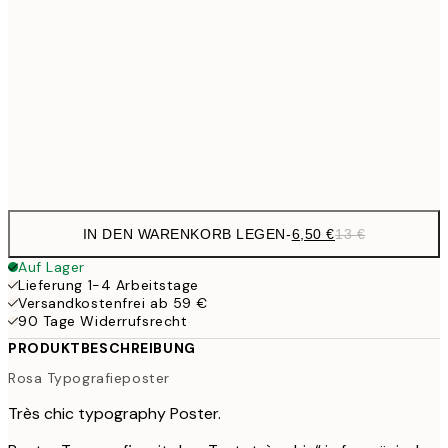
10,9
30x40 cm
21,
13,7
40x50 cm
27,
Frame
options
IN DEN WARENKORB LEGEN
-
6,50 €
13 €
Auf Lager
Lieferung 1-4 Arbeitstage
Versandkostenfrei ab 59 €
90 Tage Widerrufsrecht
PRODUKTBESCHREIBUNG
Rosa Typografieposter
Très chic typography Poster.