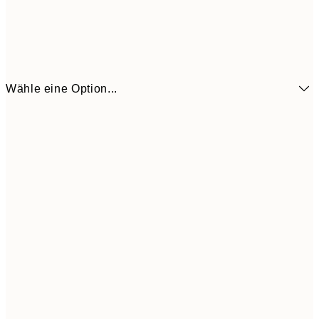
Wähle eine Option...
6,
21x30 cm