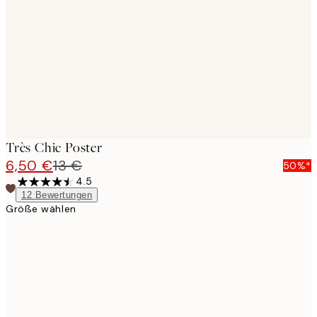
images
Très Chic Poster
6,50 €
13 €
50%*
4.5
12
Bewertungen
Größe wählen