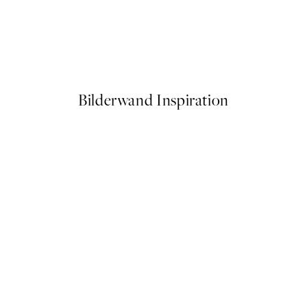
50%*
Sexy as Hell Again Poster
Ab 3,98 €
7,95 €
Bilderwand Inspiration