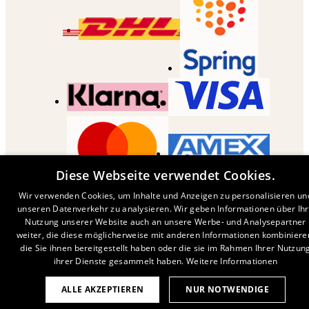
Diese Webseite verwendet Cookies.
COPYRIGHT ©
2026
,
DESENIO
AB
Wir verwenden Cookies, um Inhalte und Anzeigen zu personalisieren un
unseren Datenverkehr zu analysieren. Wir geben Informationen über Ih
Nutzung unserer Website auch an unsere Werbe- und Analysepartner
weiter, die diese möglicherweise mit anderen Informationen kombiniere
die Sie ihnen bereitgestellt haben oder die sie im Rahmen Ihrer Nutzun
ihrer Dienste gesammelt haben.
Weitere Informationen
ALLE AKZEPTIEREN
NUR NOTWENDIGE