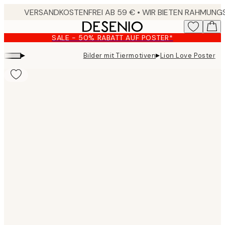
Skip
to
main
SALE - 50% RABATT AUF POSTER*
content.
▸
▸
Bilder mit Tiermotiven
Lion Love Poster
Product
images