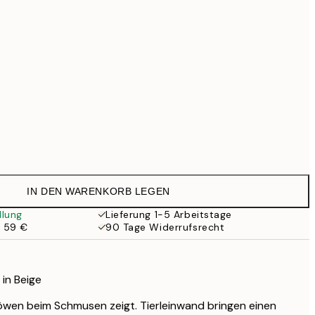
69,30 €
99 €
Kein Rahmen
IN DEN WARENKORB LEGEN
llung
Lieferung 1-5 Arbeitstage
b 59 €
90 Tage Widerrufsrecht
in Beige
Löwen beim Schmusen zeigt. Tierleinwand bringen einen