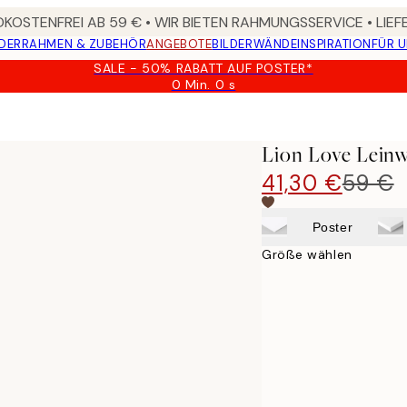
KOSTENFREI AB 59 € • WIR BIETEN RAHMUNGSSERVICE • LIE
DER
RAHMEN & ZUBEHÖR
ANGEBOTE
BILDERWÄNDE
INSPIRATION
FÜR 
SALE - 50% RABATT AUF POSTER*
0 Min.
0 s
Gültig
bis:
2026-
08-
Lion Love Lein
09
41,30 €
59 €
Poster
Größe wählen