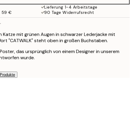
21,95 €
Lieferung 1-4 Arbeitstage
b 59 €
90 Tage Widerrufsrecht
27,45 €
r
35,95 €
n Katze mit grünen Augen in schwarzer Lederjacke mit
 Wort "CATWALK" steht oben in großen Buchstaben.
49 €
s Poster, das ursprünglich von einem Designer in unserem
entworfen wurde.
 Produkte