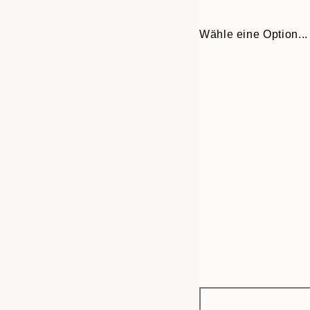
Wähle eine Option...
Frame
13x18 cm
options
21x30 cm