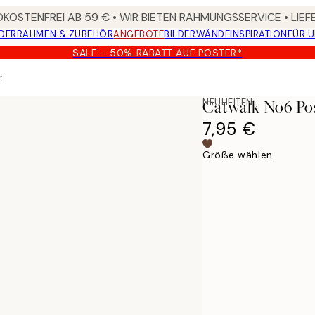
KOSTENFREI AB 59 € • WIR BIETEN RAHMUNGSSERVICE • LIE
DER
RAHMEN & ZUBEHÖR
ANGEBOTE
BILDERWÄNDE
INSPIRATION
FÜR 
SALE - 50% RABATT AUF POSTER*
r
NEUHEITEN
Catwalk No6 Po
7,95 €
Größe wählen