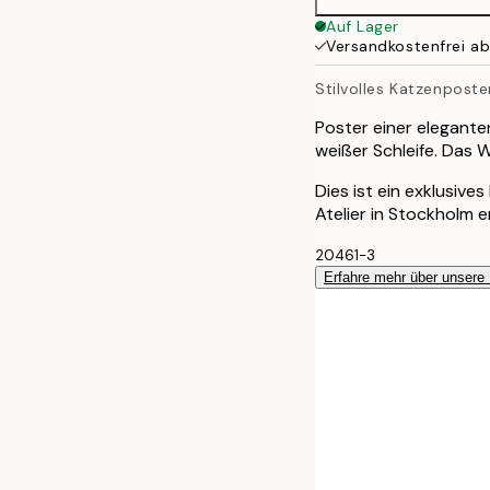
30x40 cm
Auf Lager
Versandkostenfrei a
40x50 cm
Stilvolles Katzenposte
50x70 cm
Poster einer elegante
weißer Schleife. Das
70x100 cm
Dies ist ein exklusive
Atelier in Stockholm 
20461-3
Erfahre mehr über unsere