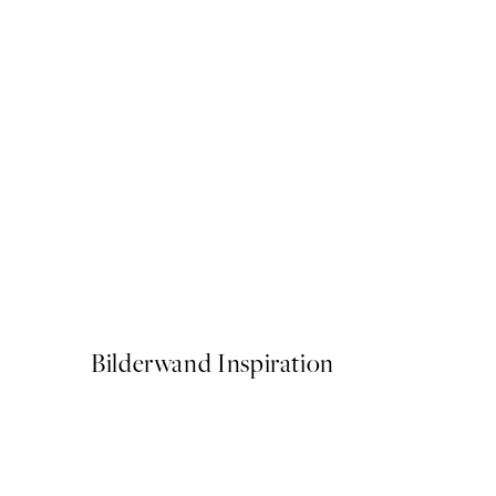
NEUHEITEN
Catwalk No5 Poster
Ab 7,95 €
Bilderwand Inspiration