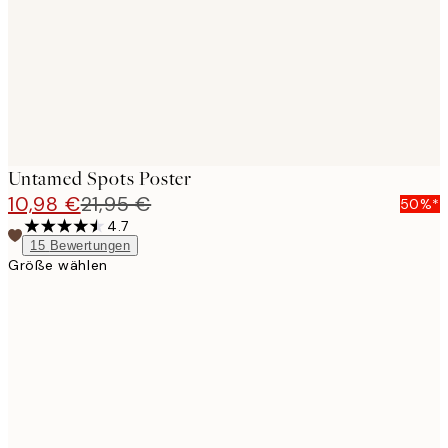
images
Untamed Spots Poster
10,98 €
21,95 €
50%*
4.7
15
Bewertungen
Größe wählen