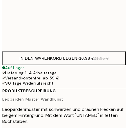
50x70 cm
35,
59,5
100x150 cm
1
Frame
options
IN DEN WARENKORB LEGEN
-
10,98 €
21,95 €
Auf Lager
Lieferung 1-4 Arbeitstage
Versandkostenfrei ab 59 €
90 Tage Widerrufsrecht
PRODUKTBESCHREIBUNG
Leoparden Muster Wandkunst
Leopardenmuster mit schwarzen und braunen Flecken auf
beigem Hintergrund. Mit dem Wort "UNTAMED" in fetten
Buchstaben.