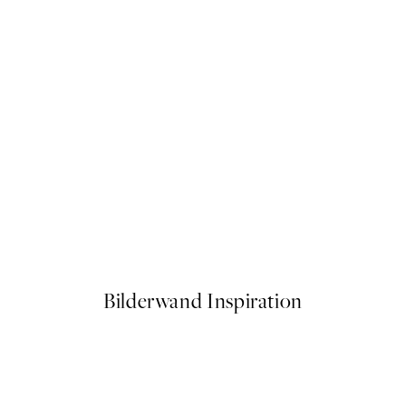
50%*
After My Coffee Poster
Ab 3,98 €
7,95 €
Bilderwand Inspiration