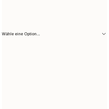
Wähle eine Option...
6,
21x30 cm