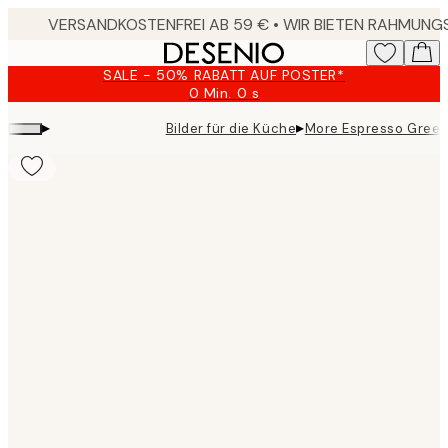
Skip
to
main
SALE - 50% RABATT AUF POSTER*
content.
0 Min.
0 s
Gültig
bis:
▸
▸
Bilder für die Küche
More Espresso Green
2026-
08-
09
Product