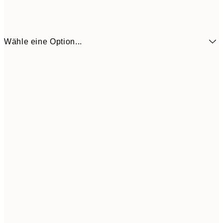
Wähle eine Option...
13x18 cm
7,
21x30 cm
1