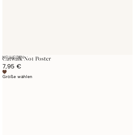
images
NEUHEITEN
Catwalk No1 Poster
7,95 €
Größe wählen