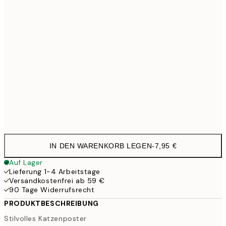
30x40 cm
21,9
40x50 cm
27,4
50x70 cm
35,9
Frame
options
IN DEN WARENKORB LEGEN
-
7,95 €
Auf Lager
Lieferung 1-4 Arbeitstage
Versandkostenfrei ab 59 €
90 Tage Widerrufsrecht
PRODUKTBESCHREIBUNG
Stilvolles Katzenposter