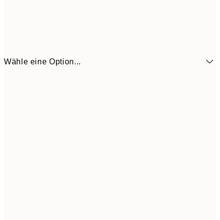
Wähle eine Option...
3,
13x18 cm
7,