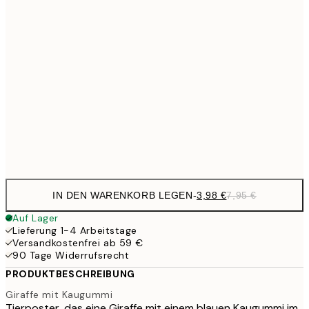
6,
21x30 cm
10,9
30x40 cm
21,
17,9
50x70 cm
35,
Frame
options
IN DEN WARENKORB LEGEN
-
3,98 €
7,95 €
Auf Lager
Lieferung 1-4 Arbeitstage
Versandkostenfrei ab 59 €
90 Tage Widerrufsrecht
PRODUKTBESCHREIBUNG
Giraffe mit Kaugummi
Tierposter, das eine Giraffe mit einem blauen Kaugummi im