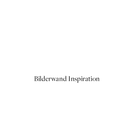
50%*
Be Kind Balloon Poster
Ab 6,50 €
13 €
Bilderwand Inspiration