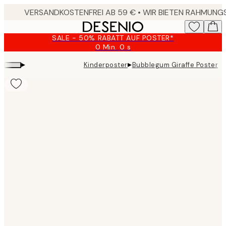
Skip
to
main
SALE - 50% RABATT AUF POSTER*
content.
0 Min.
0 s
Gültig
bis:
▸
▸
Kinderposter
Bubblegum Giraffe Poster
2026-
08-
09
Product