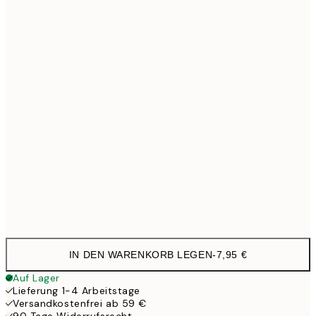
21x30 cm
1
30x40 cm
21,9
40x50 cm
27,4
50x70 cm
35,9
100x150 cm
11
Frame
options
IN DEN WARENKORB LEGEN
-
7,95 €
Auf Lager
Lieferung 1-4 Arbeitstage
Versandkostenfrei ab 59 €