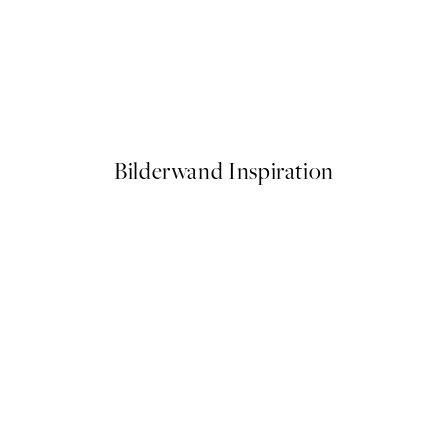
50%*
o1 Poster
Spotted Crab Poster
Ab 6,50 €
13 €
Bilderwand Inspiration