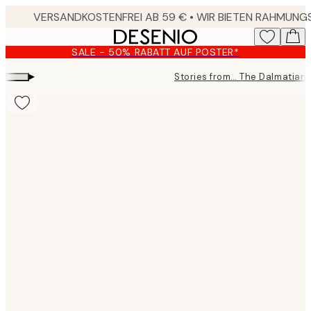
Skip
to
main
SALE - 50% RABATT AUF POSTER*
content.
▸
Stories from… The Dalmatian
Product
images