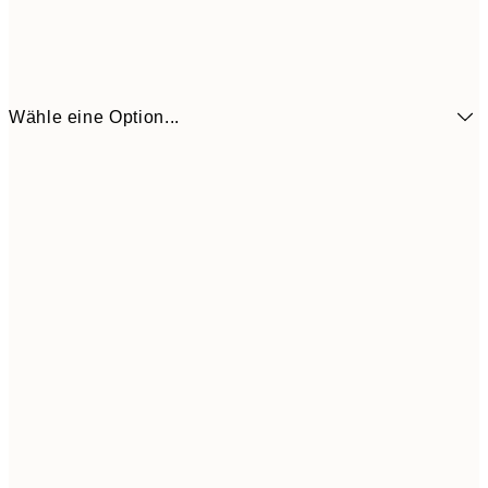
Wähle eine Option...
13x18 cm
7,