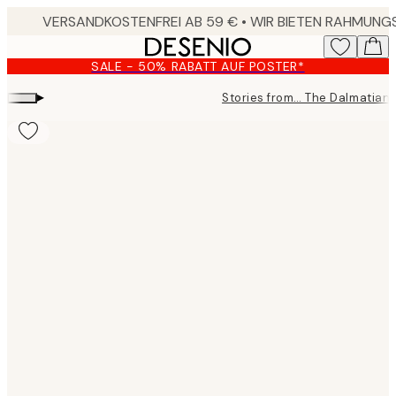
Skip
to
main
SALE - 50% RABATT AUF POSTER*
content.
▸
Stories from… The Dalmatian
Product
images