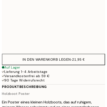
70x100 cm
4
100x150 cm
11
Frame
options
IN DEN WARENKORB LEGEN
-
21,95 €
Auf Lager
Lieferung 1-4 Arbeitstage
Versandkostenfrei ab 59 €
90 Tage Widerrufsrecht
PRODUKTBESCHREIBUNG
Holzboot Poster
Ein Poster eines kleinen Holzboots, das auf ruhigem,