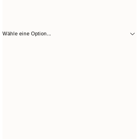
Wähle eine Option...
30x40 cm
21,9