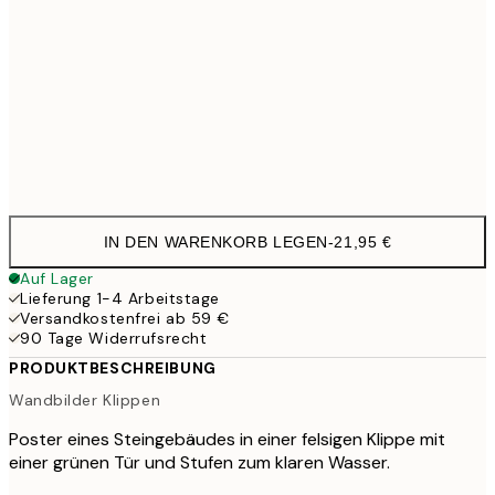
50x70 cm
35,9
100x150 cm
11
Frame
options
IN DEN WARENKORB LEGEN
-
21,95 €
Auf Lager
Lieferung 1-4 Arbeitstage
Versandkostenfrei ab 59 €
90 Tage Widerrufsrecht
PRODUKTBESCHREIBUNG
Wandbilder Klippen
Poster eines Steingebäudes in einer felsigen Klippe mit
einer grünen Tür und Stufen zum klaren Wasser.