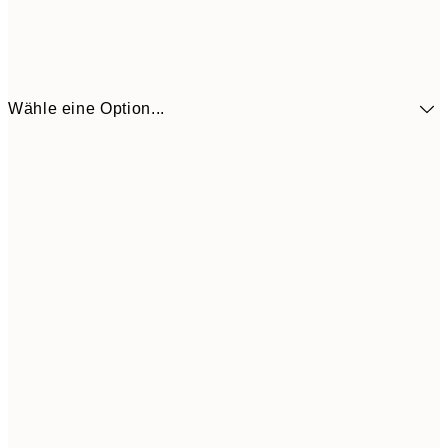
Wähle eine Option...
30x40 cm
21,9