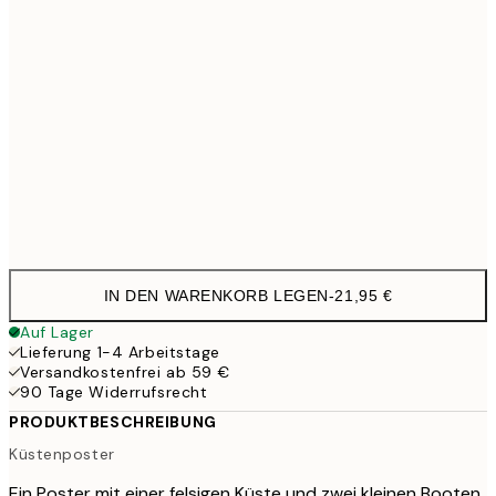
40x50 cm
27,4
50x70 cm
35,9
100x150 cm
11
Frame
options
IN DEN WARENKORB LEGEN
-
21,95 €
Auf Lager
Lieferung 1-4 Arbeitstage
Versandkostenfrei ab 59 €
90 Tage Widerrufsrecht
PRODUKTBESCHREIBUNG
Küstenposter
Ein Poster mit einer felsigen Küste und zwei kleinen Booten