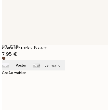
images
NEUHEITEN
Coastal Stories Poster
7,95 €
Poster
Leinwand
Größe wählen