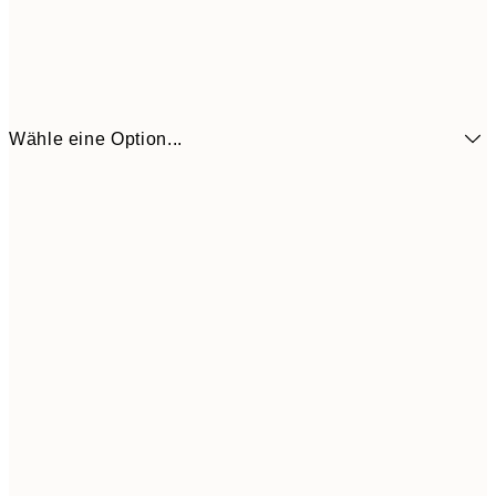
Wähle eine Option...
13x18 cm
7,