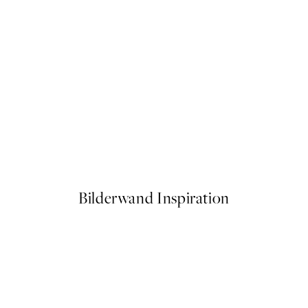
-70%
Outlet
n Poster
Boho Flowers Poster
Ab 3,90 €
13 €
Bilderwand Inspiration