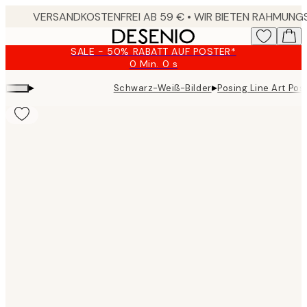
Skip
to
main
SALE - 50% RABATT AUF POSTER*
content.
0 Min.
0 s
Gültig
bis:
▸
▸
Schwarz-Weiß-Bilder
Posing Line Art Pos
2026-
08-
09
Product