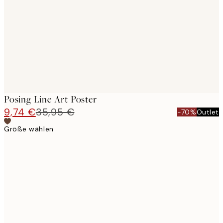
images
Posing Line Art Poster
9,74 €
35,95 €
-70%
Outlet
Größe wählen