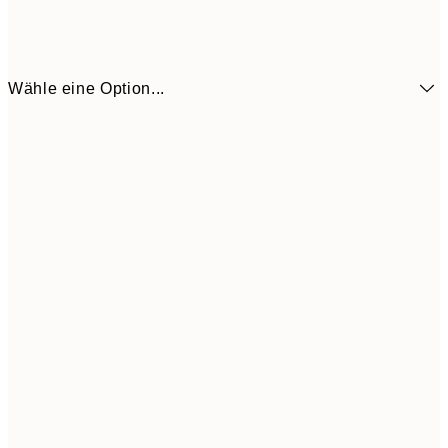
Wähle eine Option...
9,
50x70 cm
35,