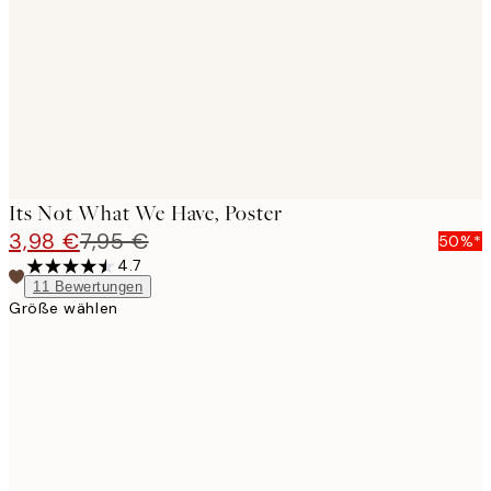
images
Its Not What We Have, Poster
3,98 €
7,95 €
50%*
4.7
11
Bewertungen
Größe wählen