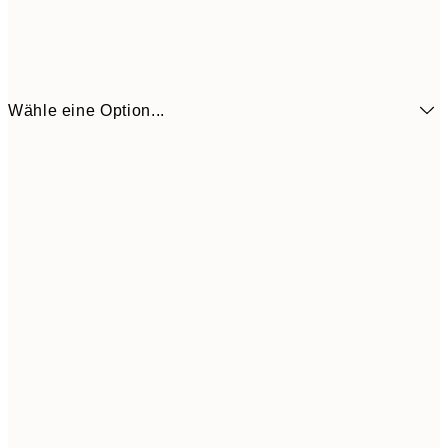
Wähle eine Option...
3,
13x18 cm
7,