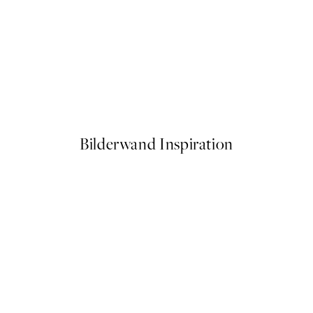
50%*
Close Up Blossom Poster
Ab 6,50 €
13 €
Bilderwand Inspiration