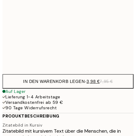
6,
21x30 cm
10,9
30x40 cm
21,
17,9
50x70 cm
35,
Frame
options
IN DEN WARENKORB LEGEN
-
3,98 €
7,95 €
Auf Lager
Lieferung 1-4 Arbeitstage
Versandkostenfrei ab 59 €
90 Tage Widerrufsrecht
PRODUKTBESCHREIBUNG
Zitatebild in Kursiv
Zitatebild mit kursivem Text über die Menschen, die in