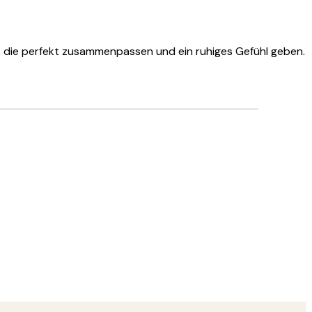
e, die perfekt zusammenpassen und ein ruhiges Gefühl geben.
Verifizierter Käufer
Hat alles su
28 Mai
Ulrike L