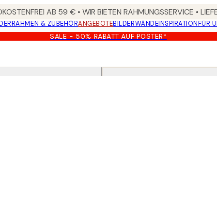
KOSTENFREI AB 59 € • WIR BIETEN RAHMUNGSSERVICE • LIE
DER
RAHMEN & ZUBEHÖR
ANGEBOTE
BILDERWÄNDE
INSPIRATION
FÜR 
SALE - 50% RABATT AUF POSTER*