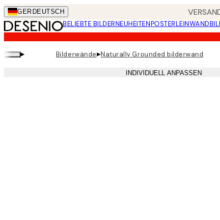
Skip
VERSAND
GER
DEUTSCH
to
BELIEBTE BILDER
NEUHEITEN
POSTER
LEINWANDBIL
main
content.
▸
▸
Bilderwände
Naturally Grounded bilderwand
INDIVIDUELL ANPASSEN