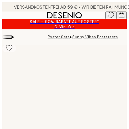
Skip
to
main
SALE - 50% RABATT AUF POSTER*
content.
0 Min.
0 s
Gültig
bis:
▸
▸
Poster Sets
Sunny Vibes Postersets
2026-
08-
10
Product