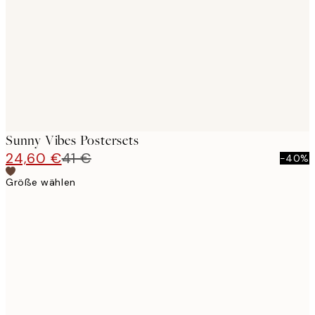
images
Sunny Vibes Postersets
24,60 €
41 €
-40%
Größe wählen