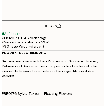
68,
68,3
50x70 cm
113,
IN DEN
Auf Lager
Lieferung 1-4 Arbeitstage
Versandkostenfrei ab 59 €
90 Tage Widerrufsrecht
PRODUKTBESCHREIBUNG
Set aus vier sommerlichen Postern mit Sonnenschirmen,
Palmen und Sonnenschein. Ein perfektes Posterset, das
deiner Bilderwand eine helle und sonnige Atmosphäre
verleiht.
PRE0176 Sylvia Takken - Floating Flowers