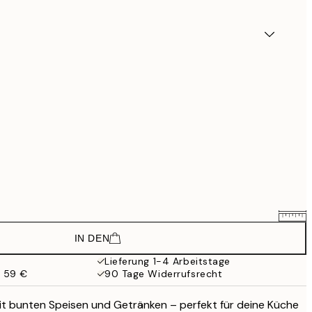
IN DEN
25,80 €
43 €
Lieferung 1-4 Arbeitstage
b 59 €
90 Tage Widerrufsrecht
42,51 €
70,85 €
mit bunten Speisen und Getränken – perfekt für deine Küche
71,91 €