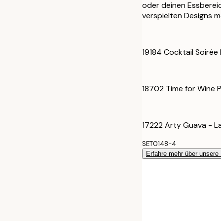
50x70 cm
oder deinen Essbereic
verspielten Designs 
70x100 cm
19184 Cocktail Soirée 
18702 Time for Wine P
17222 Arty Guava - 
SET0148-4
Erfahre mehr über unsere