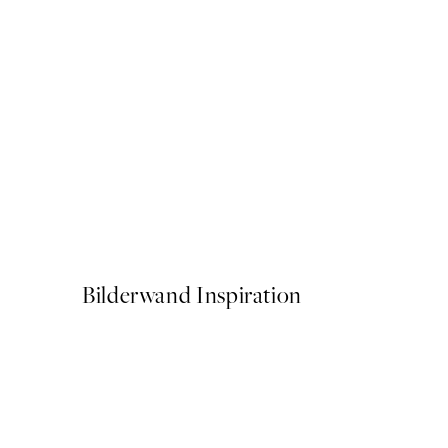
50%*
Traces of Light No1 Poster
Ab 7,50 €
15 €
Bilderwand Inspiration