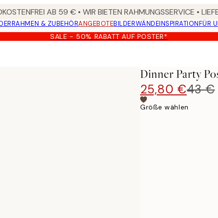
KOSTENFREI AB 59 € • WIR BIETEN RAHMUNGSSERVICE • LIE
DER
RAHMEN & ZUBEHÖR
ANGEBOTE
BILDERWÄNDE
INSPIRATION
FÜR 
SALE - 50% RABATT AUF POSTER*
Dinner Party Po
25,80 €
43 €
Größe wählen