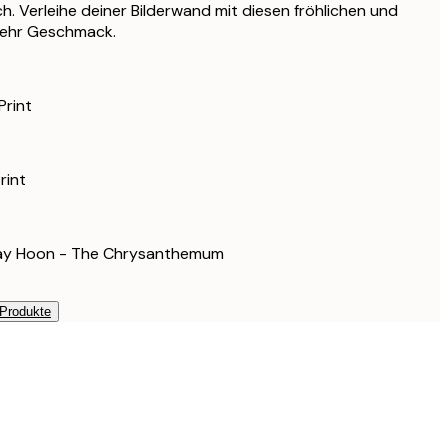
h. Verleihe deiner Bilderwand mit diesen fröhlichen und
119,85 €
mehr Geschmack.
94,74 €
157,90 €
Print
rint
Lay Hoon - The Chrysanthemum
 Produkte