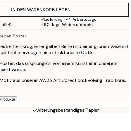
41,95 €
IN DEN WARENKORB LEGEN
27,23 €
54,45 €
Lieferung 1-4 Arbeitstage
b 59 €
90 Tage Widerrufsrecht
lleben Poster
estreiften Krug, einer gelben Birne und einer grünen Vase mit
selstriche erzeugen eine strukturierte Optik.
s Poster, das ursprünglich von einem Künstler in unserem
reiert wurde.
s Motiv aus unserer AW25 Art Collection: Evolving Traditions.
 Produkte
Alterungsbeständiges Papier