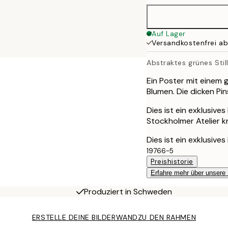
70x100 cm
Auf Lager
Versandkostenfrei a
Abstraktes grünes Stil
Ein Poster mit einem g
Blumen. Die dicken Pin
Dies ist ein exklusive
Stockholmer Atelier k
Dies ist ein exklusive
19766-5
Preishistorie
Erfahre mehr über unsere
Produziert in Schweden
ERSTELLE DEINE BILDERWAND
ZU DEN RAHMEN