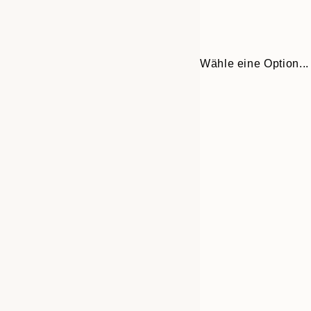
Wähle eine Option...
Frame
30x40 cm
options
50x70 cm