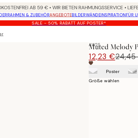
KOSTENFREI AB 59 € • WIR BIETEN RAHMUNGSSERVICE • LIE
DER
RAHMEN & ZUBEHÖR
ANGEBOTE
BILDERWÄNDE
INSPIRATION
FÜR 
SALE - 50% RABATT AUF POSTER*
er
AW25
Muted Melody P
12,23 €
24,45
Poster
Größe wählen