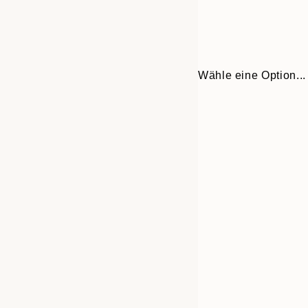
Wähle eine Option...
Frame
30x40 cm
options