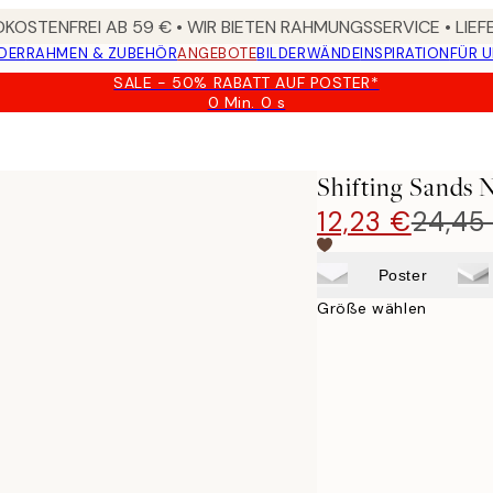
KOSTENFREI AB 59 € • WIR BIETEN RAHMUNGSSERVICE • LIE
DER
RAHMEN & ZUBEHÖR
ANGEBOTE
BILDERWÄNDE
INSPIRATION
FÜR 
SALE - 50% RABATT AUF POSTER*
0 Min.
0 s
Gültig
bis:
2026-
08-
Shifting Sands 
09
12,23 €
24,45
Poster
Größe wählen