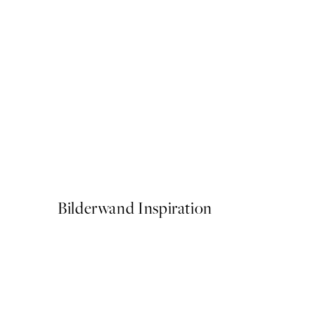
50%*
Rustic Garden Portrait Post
Ab 7,50 €
15 €
Bilderwand Inspiration