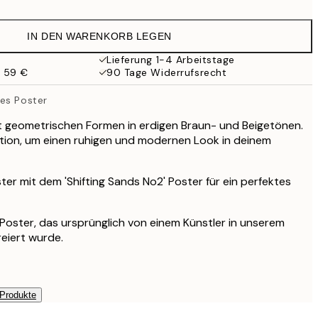
20,98 €
41,95 €
IN DEN WARENKORB LEGEN
27,23 €
54,45 €
Lieferung 1-4 Arbeitstage
b 59 €
90 Tage Widerrufsrecht
59,50 €
119 €
es Poster
t geometrischen Formen in erdigen Braun- und Beigetönen.
ion, um einen ruhigen und modernen Look in deinem
ter mit dem 'Shifting Sands No2' Poster für ein perfektes
s Poster, das ursprünglich von einem Künstler in unserem
reiert wurde.
 Produkte