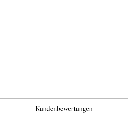
50%*
Hot Air Balloon No1 Poster
Ab 6,50 €
13 €
Kundenbewertungen
gen