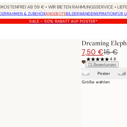
KOSTENFREI AB 59 € • WIR BIETEN RAHMUNGSSERVICE • LIE
DER
RAHMEN & ZUBEHÖR
ANGEBOTE
BILDERWÄNDE
INSPIRATION
FÜR 
SALE - 50% RABATT AUF POSTER*
Dreaming Eleph
7,50 €
15 €
4.8
73
Bewertungen
Poster
Größe wählen