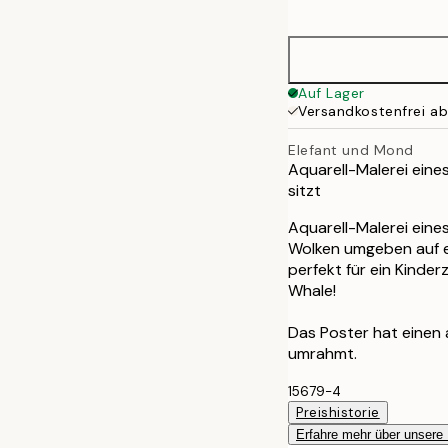
options
30x40 cm
50x70 cm
Auf Lager
Versandkostenfrei a
Elefant und Mond
Aquarell-Malerei eine
sitzt
Aquarell-Malerei eine
Wolken umgeben auf ei
perfekt für ein Kinde
Whale!
Das Poster hat einen
umrahmt.
15679-4
Preishistorie
Erfahre mehr über unsere