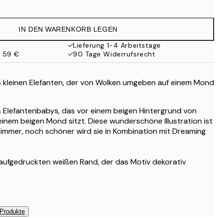
12,23 €
24,45 €
IN DEN WARENKORB LEGEN
20,98 €
41,95 €
Lieferung 1-4 Arbeitstage
b 59 €
90 Tage Widerrufsrecht
s kleinen Elefanten, der von Wolken umgeben auf einem Mond
s Elefantenbabys, das vor einem beigen Hintergrund von
nem beigen Mond sitzt. Diese wunderschöne Illustration ist
rzimmer, noch schöner wird sie in Kombination mit Dreaming
 aufgedruckten weißen Rand, der das Motiv dekorativ
 Produkte