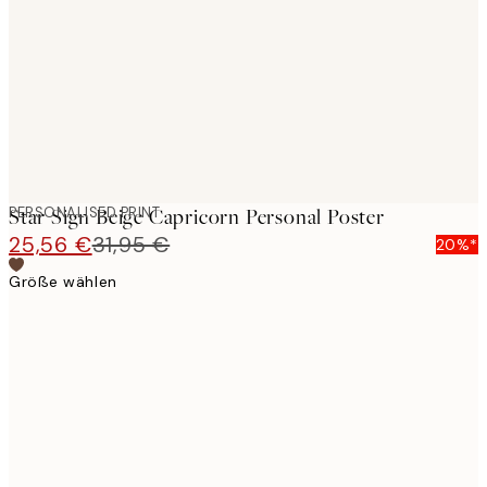
images
PERSONALISED PRINT
Star Sign Beige Capricorn Personal Poster
25,56 €
31,95 €
20%*
Größe wählen