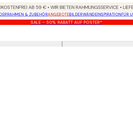
KOSTENFREI AB 59 € • WIR BIETEN RAHMUNGSSERVICE • LIE
DER
RAHMEN & ZUBEHÖR
ANGEBOTE
BILDERWÄNDE
INSPIRATION
FÜR 
SALE - 50% RABATT AUF POSTER*