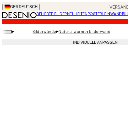
Skip
VERSAND
GER
DEUTSCH
to
BELIEBTE BILDER
NEUHEITEN
POSTER
LEINWANDBIL
main
content.
▸
▸
Bilderwände
Natural warmth bilderwand
INDIVIDUELL ANPASSEN