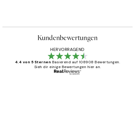
ter
Abstract Green Shapes No1 P
Ab 6,50 €
13 €
Kundenbewertungen
HERVORRAGEND
4.4 von 5 Sternen
Basierend auf 108908 Bewertungen.
Sieh dir einige Bewertungen hier an.
Verifizierter Käufer
Kundenbewertungen
Great
1 Jun
Maja S