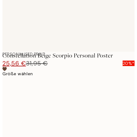
PERSONALISED PRINT
Constellation Beige Scorpio Personal Poster
25,56 €
31,95 €
20%*
Größe wählen