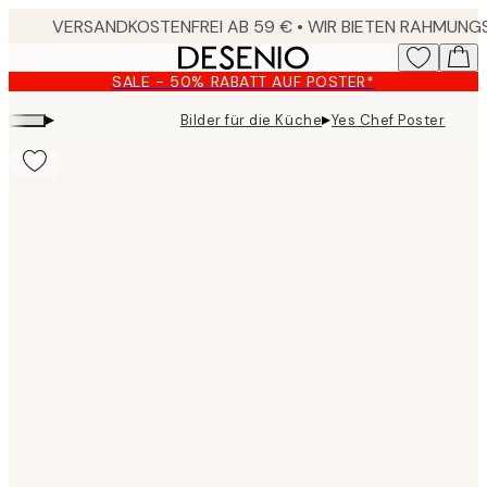
Skip
to
main
SALE - 50% RABATT AUF POSTER*
content.
▸
▸
Bilder für die Küche
Yes Chef Poster
Product
images