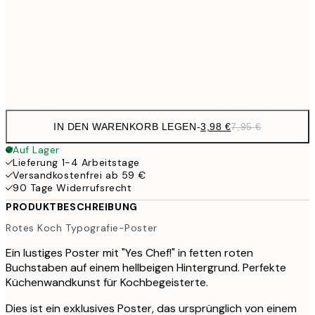
59,5
100x150 cm
1
Frame
options
IN DEN WARENKORB LEGEN
-
3,98 €
7,95 €
Auf Lager
Lieferung 1-4 Arbeitstage
Versandkostenfrei ab 59 €
90 Tage Widerrufsrecht
PRODUKTBESCHREIBUNG
Rotes Koch Typografie-Poster
Ein lustiges Poster mit "Yes Chef!" in fetten roten
Buchstaben auf einem hellbeigen Hintergrund. Perfekte
Küchenwandkunst für Kochbegeisterte.
Dies ist ein exklusives Poster, das ursprünglich von einem