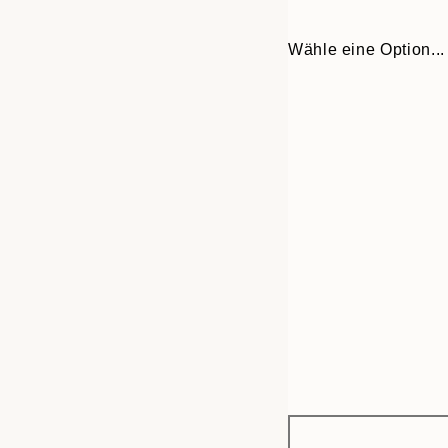
Wähle eine Option...
Frame
50x70 cm
options