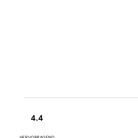
4.4
Kundenbewertun
Great
HERVORRAGEND