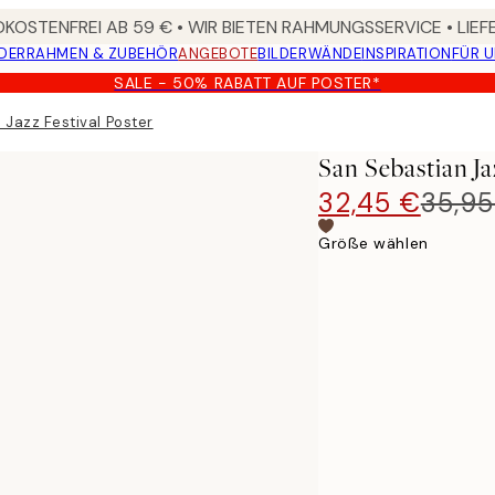
KOSTENFREI AB 59 € • WIR BIETEN RAHMUNGSSERVICE • LIE
DER
RAHMEN & ZUBEHÖR
ANGEBOTE
BILDERWÄNDE
INSPIRATION
FÜR 
SALE - 50% RABATT AUF POSTER*
 Jazz Festival Poster
San Sebastian Ja
32,45 €
35,95
Größe wählen