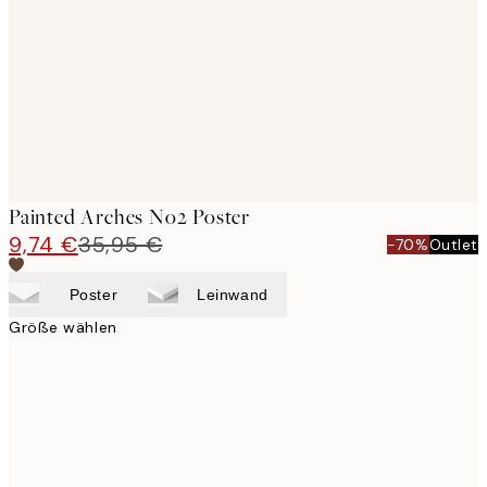
images
Painted Arches No2 Poster
9,74 €
35,95 €
-70%
Outlet
Poster
Leinwand
Größe wählen