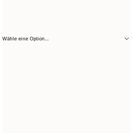
Wähle eine Option...
9,
50x70 cm