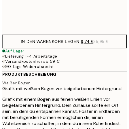
35,
Frame
options
IN DEN WARENKORB LEGEN
-
9,74 €
35,95 €
Auf Lager
Lieferung 1-4 Arbeitstage
Versandkostenfrei ab 59 €
90 Tage Widerrufsrecht
PRODUKTBESCHREIBUNG
Weißer Bogen
Grafik mit weißem Bogen vor beigefarbenem Hintergrund
Grafik mit einem Bogen aus feinen weißen Linien vor
beigefarbenem Hintergrund. Dein Zuhause sollte ein Ort
sein, an dem du entspannen kannst. Poster in Erdfarben
mit beruhigenden Formen ermöglichen dir, einen
Wohnbereich zu schaffen, in dem du innere Ruhe findest.