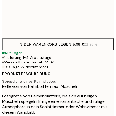
9,
50x70 cm
35,
Frame
options
IN DEN WARENKORB LEGEN
-
5,98 €
21,95 €
Auf Lager
Lieferung 1-4 Arbeitstage
Versandkostenfrei ab 59 €
90 Tage Widerrufsrecht
PRODUKTBESCHREIBUNG
Spiegelung eines Palmblattes
Reflexion von Palmblättern auf Muscheln
Fotografie von Palmenblättern, die sich auf beigen
Muscheln spiegeln. Bringe eine romantische und ruhige
Atmosphäre in dein Schlafzimmer oder Wohnzimmer mit
diesem Wandbild.