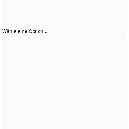
Wähle eine Option...
5,
30x40 cm
21,