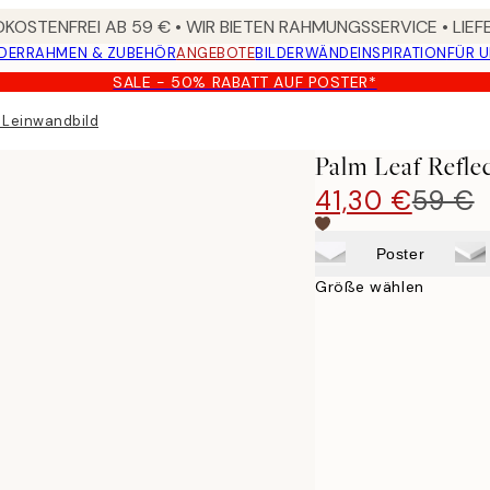
KOSTENFREI AB 59 € • WIR BIETEN RAHMUNGSSERVICE • LIE
DER
RAHMEN & ZUBEHÖR
ANGEBOTE
BILDERWÄNDE
INSPIRATION
FÜR 
SALE - 50% RABATT AUF POSTER*
n Leinwandbild
Palm Leaf Refle
41,30 €
59 €
Poster
Größe wählen