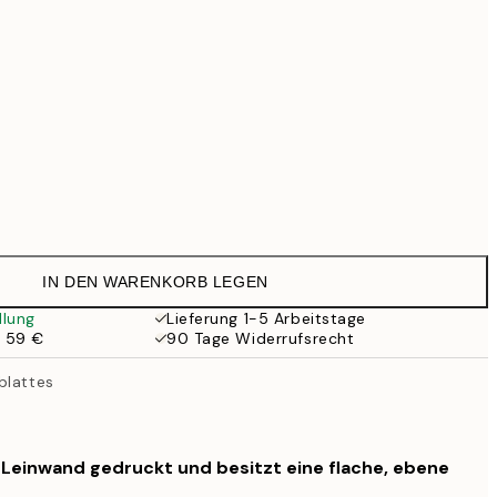
99 €
Kein Rahmen
IN DEN WARENKORB LEGEN
llung
Lieferung 1-5 Arbeitstage
b 59 €
90 Tage Widerrufsrecht
blattes
f Leinwand gedruckt und besitzt eine flache, ebene