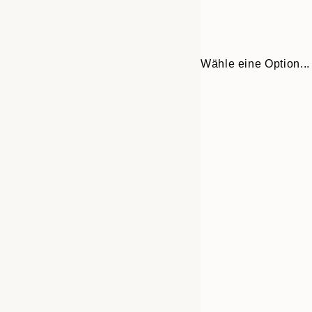
Wähle eine Option...
30x40 cm
50x70 cm