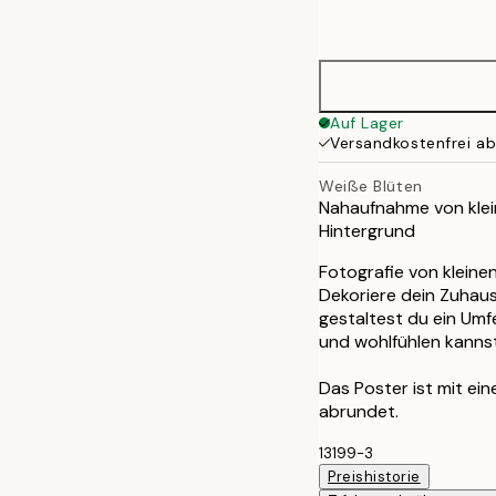
options
21x30 cm
30x40 cm
Auf Lager
Versandkostenfrei a
40x50 cm
Weiße Blüten
Nahaufnahme von klei
50x70 cm
Hintergrund
70x100 cm
Fotografie von klein
Dekoriere dein Zuhaus
gestaltest du ein Umf
und wohlfühlen kannst
Das Poster ist mit ei
abrundet.
13199-3
Preishistorie