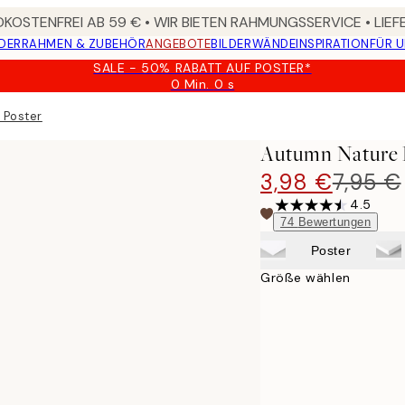
KOSTENFREI AB 59 € • WIR BIETEN RAHMUNGSSERVICE • LIE
DER
RAHMEN & ZUBEHÖR
ANGEBOTE
BILDERWÄNDE
INSPIRATION
FÜR 
SALE - 50% RABATT AUF POSTER*
0 Min.
0 s
Gültig
bis:
 Poster
2026-
08-
Autumn Nature 
09
3,98 €
7,95 €
4.5
74
Bewertungen
Poster
Größe wählen