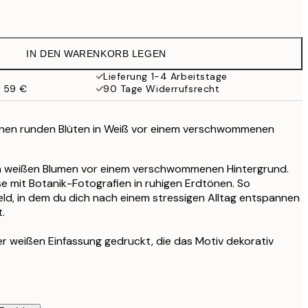
7,95 €
6,50 €
13 €
IN DEN WARENKORB LEGEN
10,98 €
21,95 €
Lieferung 1-4 Arbeitstage
b 59 €
90 Tage Widerrufsrecht
13,73 €
27,45 €
17,98 €
nen runden Blüten in Weiß vor einem verschwommenen
35,95 €
24,50 €
en weißen Blumen vor einem verschwommenen Hintergrund.
49 €
e mit Botanik-Fotografien in ruhigen Erdtönen. So
eld, in dem du dich nach einem stressigen Alltag entspannen
.
ner weißen Einfassung gedruckt, die das Motiv dekorativ