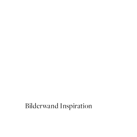
50%*
Close Up Blossom Poster
Ab 6,50 €
13 €
Bilderwand Inspiration