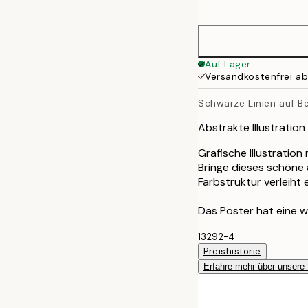
options
30x40 cm
50x70 cm
Auf Lager
Versandkostenfrei a
70x100 cm
Schwarze Linien auf B
Abstrakte Illustratio
Grafische Illustration
Bringe dieses schöne 
Farbstruktur verleiht 
Das Poster hat eine w
13292-4
Preishistorie
Erfahre mehr über unsere