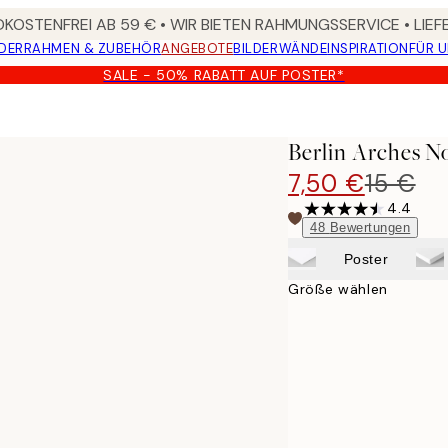
KOSTENFREI AB 59 € • WIR BIETEN RAHMUNGSSERVICE • LIE
DER
RAHMEN & ZUBEHÖR
ANGEBOTE
BILDERWÄNDE
INSPIRATION
FÜR 
SALE - 50% RABATT AUF POSTER*
Berlin Arches N
7,50 €
15 €
4.4
48
Bewertungen
Poster
Größe wählen