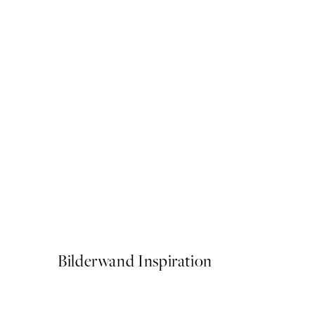
50%*
Leopard Profile Poster
Ab 10,98 €
21,95 €
Bilderwand Inspiration