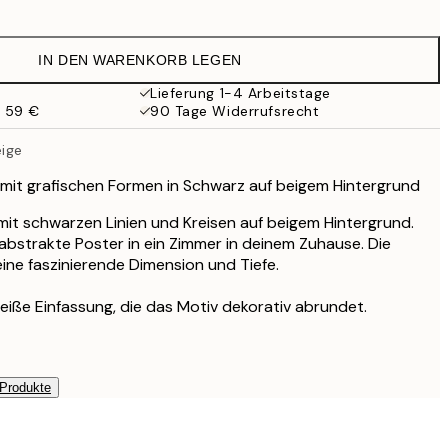
12,23 €
24,45 €
IN DEN WARENKORB LEGEN
20,98 €
41,95 €
Lieferung 1-4 Arbeitstage
b 59 €
90 Tage Widerrufsrecht
27,23 €
54,45 €
eige
n mit grafischen Formen in Schwarz auf beigem Hintergrund
 mit schwarzen Linien und Kreisen auf beigem Hintergrund.
abstrakte Poster in ein Zimmer in deinem Zuhause. Die
eine faszinierende Dimension und Tiefe.
eiße Einfassung, die das Motiv dekorativ abrundet.
 Produkte