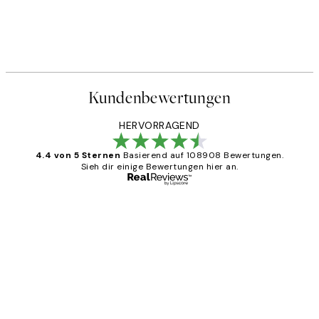
Little My No2 Poster
Ab 6,50 €
13 €
Kundenbewertungen
HERVORRAGEND
4.4 von 5 Sternen
Basierend auf 108908 Bewertungen.
Sieh dir einige Bewertungen hier an.
Verifizierter Käufer
Kundenbewertungen
Great
1 Jun
Maja S