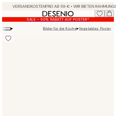
Skip
to
main
SALE - 50% RABATT AUF POSTER*
content.
▸
▸
Bilder für die Küche
Vegetables, Poster
Product
images