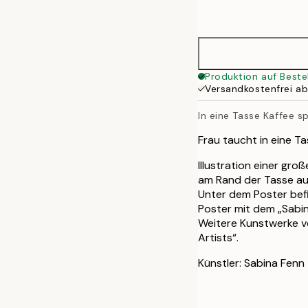
options
30x40 cm
50x70 cm
Produktion auf Beste
Versandkostenfrei a
In eine Tasse Kaffee s
Frau taucht in eine Ta
Illustration einer gr
am Rand der Tasse auf
Unter dem Poster befi
Poster mit dem „Sabin
Weitere Kunstwerke vo
Artists“.
Künstler: Sabina Fenn