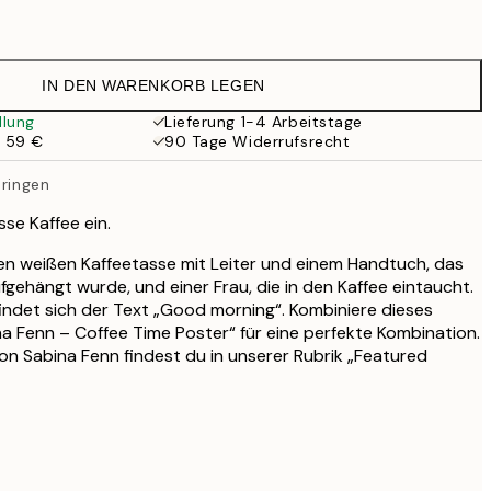
15 €
14,67 €
24,45 €
IN DEN WARENKORB LEGEN
25,17 €
41,95 €
llung
Lieferung 1-4 Arbeitstage
b 59 €
90 Tage Widerrufsrecht
pringen
sse Kaffee ein.
oßen weißen Kaffeetasse mit Leiter und einem Handtuch, das
gehängt wurde, und einer Frau, die in den Kaffee eintaucht.
ndet sich der Text „Good morning“. Kombiniere dieses
a Fenn – Coffee Time Poster“ für eine perfekte Kombination.
n Sabina Fenn findest du in unserer Rubrik „Featured