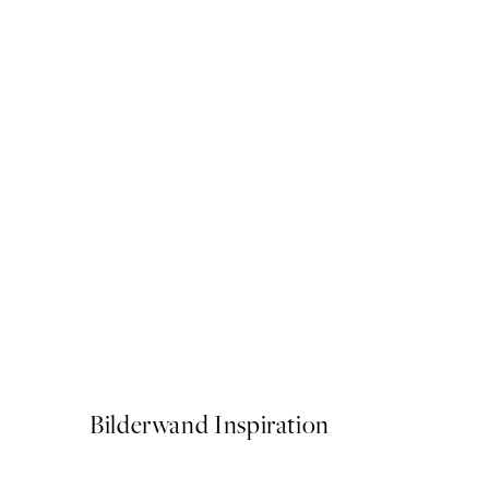
50%*
Cup of Espresso Poster
Ab 6,50 €
13 €
Bilderwand Inspiration