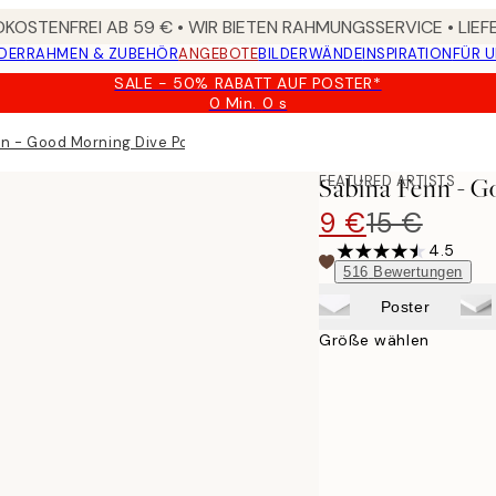
KOSTENFREI AB 59 € • WIR BIETEN RAHMUNGSSERVICE • LIE
DER
RAHMEN & ZUBEHÖR
ANGEBOTE
BILDERWÄNDE
INSPIRATION
FÜR 
SALE - 50% RABATT AUF POSTER*
0 Min.
0 s
Gültig
bis:
n - Good Morning Dive Poster
2026-
08-
FEATURED ARTISTS
Sabina Fenn - G
09
9 €
15 €
4.5
516
Bewertungen
Poster
Größe wählen