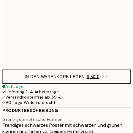
6,
21x30 cm
10,9
30x40 cm
21,
17,9
50x70 cm
35,
Frame
options
IN DEN WARENKORB LEGEN
-
6,50 €
13 €
Auf Lager
Lieferung 1-4 Arbeitstage
Versandkostenfrei ab 59 €
90 Tage Widerrufsrecht
PRODUKTBESCHREIBUNG
Grüne geometrische Formen
Trendiges schwarzes Poster mit schwarzen und grünen
Figuren und Linien vor beigem Hintergrund