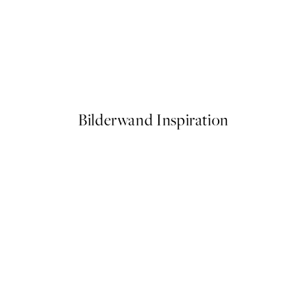
50%*
 Poster
Artful Lines No2 Poster
Ab 10,98 €
21,95 €
Bilderwand Inspiration