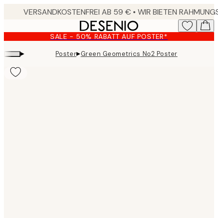
Skip
to
main
SALE - 50% RABATT AUF POSTER*
content.
▸
▸
Poster
Green Geometrics No2 Poster
Product
images