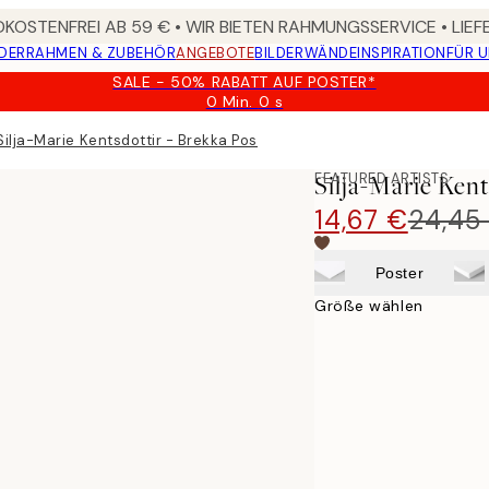
KOSTENFREI AB 59 € • WIR BIETEN RAHMUNGSSERVICE • LIE
DER
RAHMEN & ZUBEHÖR
ANGEBOTE
BILDERWÄNDE
INSPIRATION
FÜR 
SALE - 50% RABATT AUF POSTER*
0 Min.
0 s
Gültig
bis:
Silja-Marie Kentsdottir - Brekka Poster
2026-
08-
FEATURED ARTISTS
Silja-Marie Kent
09
14,67 €
24,45
Poster
Größe wählen