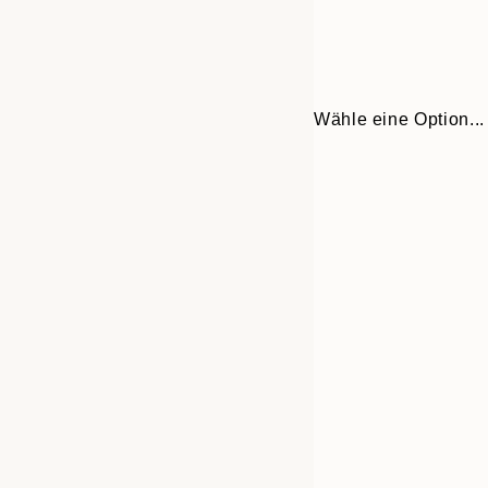
Wähle eine Option...
Frame
30x40 cm
options