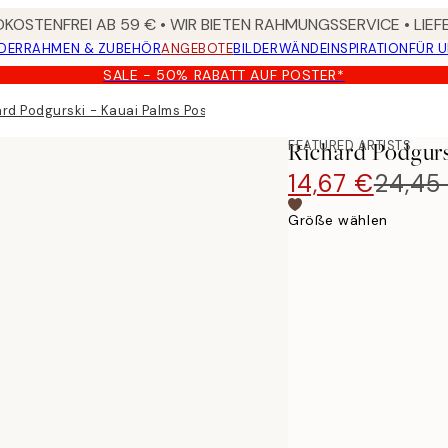
KOSTENFREI AB 59 € • WIR BIETEN RAHMUNGSSERVICE • LIE
DER
RAHMEN & ZUBEHÖR
ANGEBOTE
BILDERWÄNDE
INSPIRATION
FÜR 
SALE - 50% RABATT AUF POSTER*
rd Podgurski - Kauai Palms Poster
FEATURED ARTISTS
Richard Podgurs
14,67 €
24,45
Größe wählen